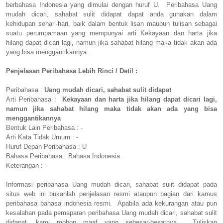
berbahasa Indonesia yang dimulai dengan huruf U. Peribahasa Uang
mudah dicari, sahabat sulit didapat dapat anda gunakan dalam
kehidupan sehari-hari, baik dalam bentuk lisan maupun tulisan sebagai
suatu perumpamaan yang mempunyai arti Kekayaan dan harta jika
hilang dapat dicari lagi, namun jika sahabat hilang maka tidak akan ada
yang bisa menggantikannya.
Penjelasan Peribahasa Lebih Rinci / Detil :
Peribahasa :
Uang mudah dicari, sahabat sulit didapat
Arti Peribahasa :
Kekayaan dan harta jika hilang dapat dicari lagi,
namun jika sahabat hilang maka tidak akan ada yang bisa
menggantikannya
Bentuk Lain Peribahasa : -
Arti Kata Tidak Umum : -
Huruf Depan Peribahasa : U
Bahasa Peribahasa : Bahasa Indonesia
Keterangan : -
Informasi peribahasa Uang mudah dicari, sahabat sulit didapat pada
situs web ini bukanlah penjelasan resmi ataupun bagian dari kamus
peribahasa bahasa indonesia resmi. Apabila ada kekurangan atau pun
kesalahan pada pemaparan peribahasa Uang mudah dicari, sahabat sulit
didapat, kami mohon maaf yang sebesar-besarnya. Tuliskan