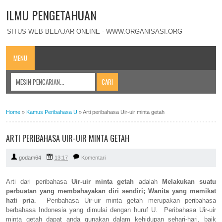
ILMU PENGETAHUAN
SITUS WEB BELAJAR ONLINE - WWW.ORGANISASI.ORG
MENU
Home
»
Kamus Peribahasa U
»
Arti peribahasa Uir-uir minta getah
ARTI PERIBAHASA UIR-UIR MINTA GETAH
godam64
13:17
Komentari
Arti dari peribahasa
Uir-uir minta getah
adalah
Melakukan suatu
perbuatan yang membahayakan diri sendiri; Wanita yang memikat
hati pria
. Peribahasa Uir-uir minta getah merupakan peribahasa
berbahasa Indonesia yang dimulai dengan huruf U. Peribahasa Uir-uir
minta getah dapat anda gunakan dalam kehidupan sehari-hari, baik