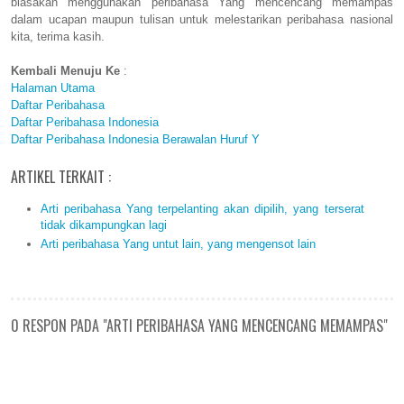
biasakan menggunakan peribahasa Yang mencencang memampas
dalam ucapan maupun tulisan untuk melestarikan peribahasa nasional
kita, terima kasih.
Kembali Menuju Ke
:
Halaman Utama
Daftar Peribahasa
Daftar Peribahasa Indonesia
Daftar Peribahasa Indonesia Berawalan Huruf Y
ARTIKEL TERKAIT :
Arti peribahasa Yang terpelanting akan dipilih, yang terserat
tidak dikampungkan lagi
Arti peribahasa Yang untut lain, yang mengensot lain
0 RESPON PADA "ARTI PERIBAHASA YANG MENCENCANG MEMAMPAS"