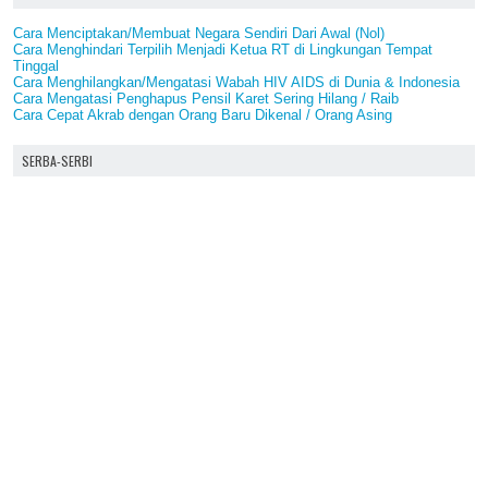
Cara Menciptakan/Membuat Negara Sendiri Dari Awal (Nol)
Cara Menghindari Terpilih Menjadi Ketua RT di Lingkungan Tempat
Tinggal
Cara Menghilangkan/Mengatasi Wabah HIV AIDS di Dunia & Indonesia
Cara Mengatasi Penghapus Pensil Karet Sering Hilang / Raib
Cara Cepat Akrab dengan Orang Baru Dikenal / Orang Asing
SERBA-SERBI