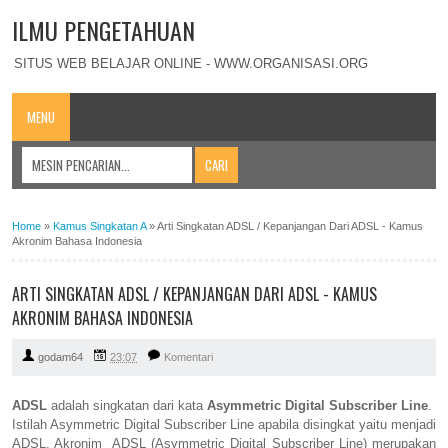
ILMU PENGETAHUAN
SITUS WEB BELAJAR ONLINE - WWW.ORGANISASI.ORG
MENU
Home
»
Kamus Singkatan A
»
Arti Singkatan ADSL / Kepanjangan Dari ADSL - Kamus
Akronim Bahasa Indonesia
ARTI SINGKATAN ADSL / KEPANJANGAN DARI ADSL - KAMUS
AKRONIM BAHASA INDONESIA
godam64
23:07
Komentari
ADSL
adalah singkatan dari kata
Asymmetric Digital Subscriber Line
.
Istilah Asymmetric Digital Subscriber Line apabila disingkat yaitu menjadi
ADSL. Akronim ADSL (Asymmetric Digital Subscriber Line) merupakan