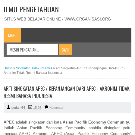
ILMU PENGETAHUAN
SITUS WEB BELAJAR ONLINE - WWW.ORGANISASI.ORG
MENU
Home
»
Singkatan Tidak Resmi A
»
Arti Singkatan APEC / Kepanjangan Dari APEC -
Akronim Tidak Resmi Bahasa Indonesia
ARTI SINGKATAN APEC / KEPANJANGAN DARI APEC - AKRONIM TIDAK
RESMI BAHASA INDONESIA
godam64
15:05
Komentari
APEC
adalah singkatan dari kata
Asian Pacifik Economy Community
.
Istilah Asian Pacifik Economy Community apabila disingkat yaitu
menjadi APEC. Akronim APEC (Asian Pacifik Economy Community)