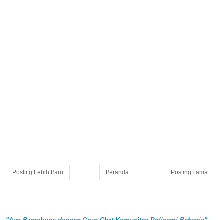
Posting Lebih Baru
Beranda
Posting Lama
"Ayo Bergabung dengan Grup Chat Komunitas Poligami Bahagia"