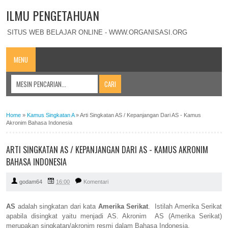
ILMU PENGETAHUAN
SITUS WEB BELAJAR ONLINE - WWW.ORGANISASI.ORG
MENU
Home
»
Kamus Singkatan A
»
Arti Singkatan AS / Kepanjangan Dari AS - Kamus
Akronim Bahasa Indonesia
ARTI SINGKATAN AS / KEPANJANGAN DARI AS - KAMUS AKRONIM
BAHASA INDONESIA
godam64
16:00
Komentari
AS
adalah singkatan dari kata
Amerika Serikat
. Istilah Amerika Serikat
apabila disingkat yaitu menjadi AS. Akronim AS (Amerika Serikat)
merupakan singkatan/akronim resmi dalam Bahasa Indonesia.