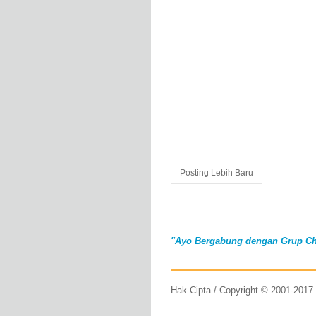
Posting Lebih Baru
"Ayo Bergabung dengan Grup Ch
Hak Cipta / Copyright © 2001-201