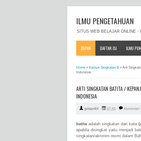
ILMU PENGETAHUAN
SITUS WEB BELAJAR ONLINE 
DEPAN
DAFTAR ISI
ILMU PE
Home
»
Kamus Singkatan B
»
Arti Singka
Indonesia
ARTI SINGKATAN BATITA / KEPA
INDONESIA
godam64
07:43
Komentari
batita
adalah singkatan dari kata
(
apabila disingkat yaitu menjadi ba
singkatan/akronim resmi dalam Bah