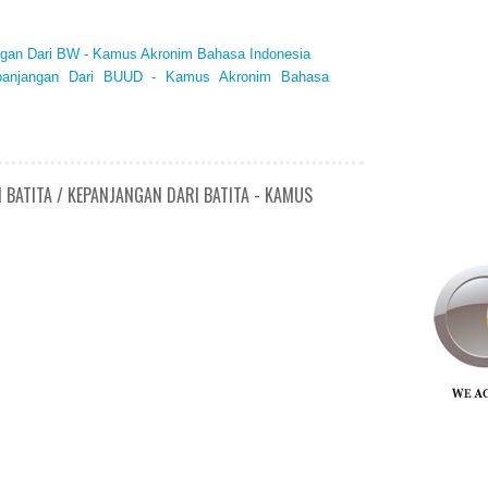
ngan Dari BW - Kamus Akronim Bahasa Indonesia
panjangan Dari BUUD - Kamus Akronim Bahasa
 BATITA / KEPANJANGAN DARI BATITA - KAMUS