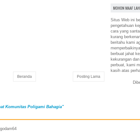
MOHON MAAF LAH
Situs Web ini be
pengetahuan k
cara yang santa
kurang berkena
beritahu kami a
memperbaikinya.
berbuat jahat ke
kekurangan dan
perbuat, kami m
kasih atas perh
Beranda
Posting Lama
Dib
at Komunitas Poligami Bahagia"
7 godam64