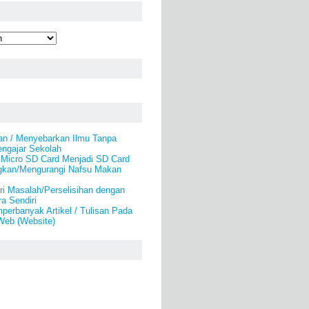
an / Menyebarkan Ilmu Tanpa
engajar Sekolah
Micro SD Card Menjadi SD Card
gkan/Mengurangi Nafsu Makan
i Masalah/Perselisihan dengan
a Sendiri
erbanyak Artikel / Tulisan Pada
Web (Website)