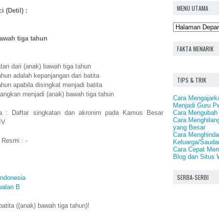
MENU UTAMA
 (Detil) :
bawah tiga tahun
FAKTA MENARIK
tan dari (anak) bawah tiga tahun
ahun adalah kepanjangan dari batita
TIPS & TRIK
hun apabila disingkat menjadi batita
njangkan menjadi (anak) bawah tiga tahun
Cara Mengajark
Menjadi Guru P
Cara Mengubah 
ita : Daftar singkatan dan akronim pada Kamus Besar
Cara Menghilan
IV
yang Besar
Cara Menghindar
 Resmi : -
Keluarga/Saudar
Cara Cepat Memp
Blog dan Situs 
SERBA-SERBI
Indonesia
walan B
tita ((anak) bawah tiga tahun)!