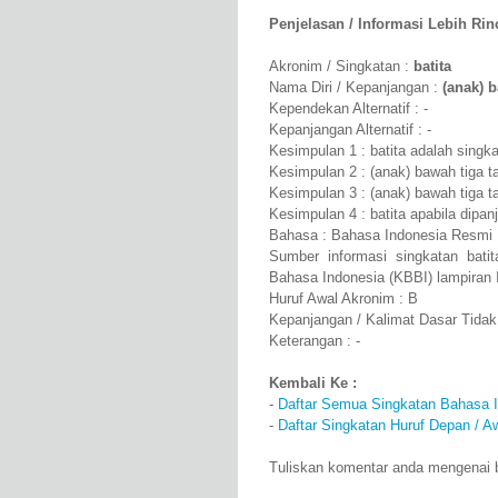
Penjelasan / Informasi Lebih Rinci
Akronim / Singkatan :
batita
Nama Diri / Kepanjangan :
(anak) 
Kependekan Alternatif : -
Kepanjangan Alternatif : -
Kesimpulan 1 : batita adalah singka
Kesimpulan 2 : (anak) bawah tiga t
Kesimpulan 3 : (anak) bawah tiga ta
Kesimpulan 4 : batita apabila dipa
Bahasa : Bahasa Indonesia Resmi
Sumber informasi singkatan bat
Bahasa Indonesia (KBBI) lampiran 
Huruf Awal Akronim : B
Kepanjangan / Kalimat Dasar Tidak
Keterangan : -
Kembali Ke :
-
Daftar Semua Singkatan Bahasa 
-
Daftar Singkatan Huruf Depan / A
Tuliskan komentar anda mengenai ba