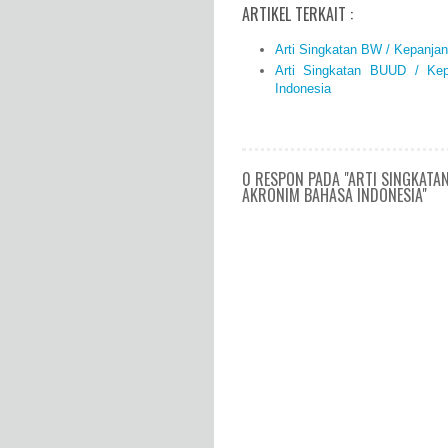
ARTIKEL TERKAIT :
Arti Singkatan BW / Kepanja
Arti Singkatan BUUD / Ke
Indonesia
0 RESPON PADA "ARTI SINGKATAN
AKRONIM BAHASA INDONESIA"