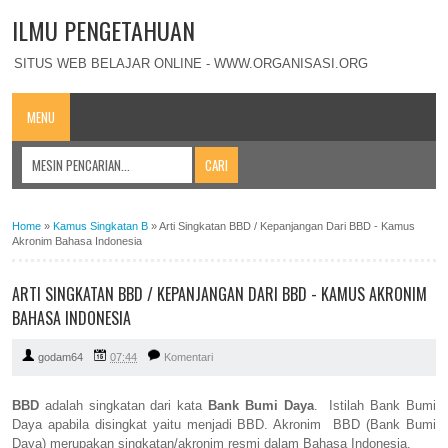
ILMU PENGETAHUAN
SITUS WEB BELAJAR ONLINE - WWW.ORGANISASI.ORG
MENU
Home
»
Kamus Singkatan B
»
Arti Singkatan BBD / Kepanjangan Dari BBD - Kamus
Akronim Bahasa Indonesia
ARTI SINGKATAN BBD / KEPANJANGAN DARI BBD - KAMUS AKRONIM
BAHASA INDONESIA
godam64
07:44
Komentari
BBD
adalah singkatan dari kata
Bank Bumi Daya
. Istilah Bank Bumi
Daya apabila disingkat yaitu menjadi BBD. Akronim BBD (Bank Bumi
Daya) merupakan singkatan/akronim resmi dalam Bahasa Indonesia.