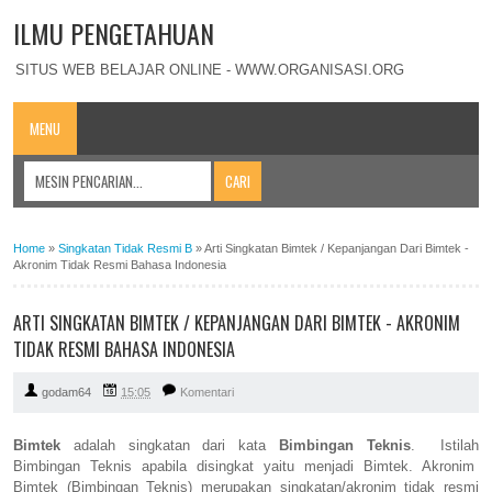
ILMU PENGETAHUAN
SITUS WEB BELAJAR ONLINE - WWW.ORGANISASI.ORG
MENU
Home
»
Singkatan Tidak Resmi B
»
Arti Singkatan Bimtek / Kepanjangan Dari Bimtek -
Akronim Tidak Resmi Bahasa Indonesia
ARTI SINGKATAN BIMTEK / KEPANJANGAN DARI BIMTEK - AKRONIM
TIDAK RESMI BAHASA INDONESIA
godam64
15:05
Komentari
Bimtek
adalah singkatan dari kata
Bimbingan Teknis
. Istilah
Bimbingan Teknis apabila disingkat yaitu menjadi Bimtek. Akronim
Bimtek (Bimbingan Teknis) merupakan singkatan/akronim tidak resmi