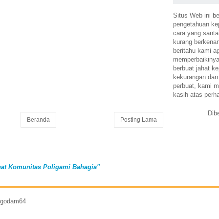
Situs Web ini be
pengetahuan k
cara yang santa
kurang berkena
beritahu kami a
memperbaikinya.
berbuat jahat ke
kekurangan dan
perbuat, kami m
kasih atas perh
Dib
Beranda
Posting Lama
at Komunitas Poligami Bahagia"
7 godam64