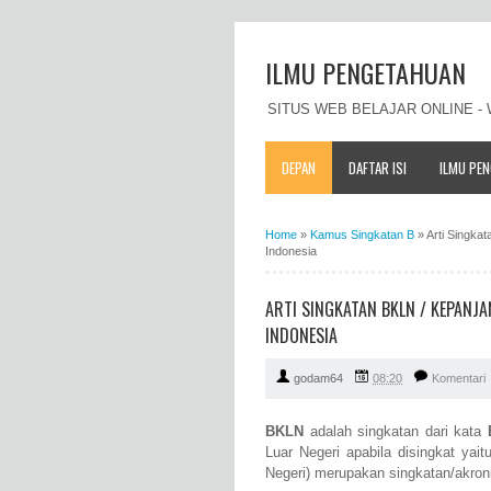
ILMU PENGETAHUAN
SITUS WEB BELAJAR ONLINE 
DEPAN
DAFTAR ISI
ILMU PE
Home
»
Kamus Singkatan B
»
Arti Singka
Indonesia
ARTI SINGKATAN BKLN / KEPANJ
INDONESIA
godam64
08:20
Komentari
BKLN
adalah singkatan dari kata
Luar Negeri apabila disingkat ya
Negeri) merupakan singkatan/akro