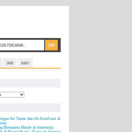
UNIK
BARU
ngan Air Tawar dan Air Asin/Laut di
nia)
ng Berwarna Merah di Indonesia
h di Planet Bumi / Dunia itu Sangat