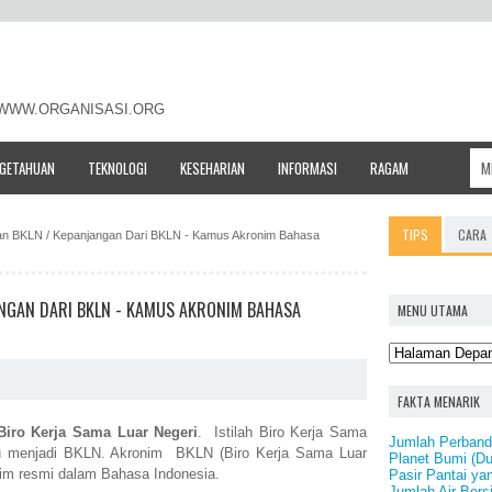
- WWW.ORGANISASI.ORG
NGETAHUAN
TEKNOLOGI
KESEHARIAN
INFORMASI
RAGAM
TIPS
CARA
tan BKLN / Kepanjangan Dari BKLN - Kamus Akronim Bahasa
ANGAN DARI BKLN - KAMUS AKRONIM BAHASA
MENU UTAMA
FAKTA MENARIK
Biro Kerja Sama Luar Negeri
. Istilah Biro Kerja Sama
Jumlah Perbandi
itu menjadi BKLN. Akronim BKLN (Biro Kerja Sama Luar
Planet Bumi (Du
nim resmi dalam Bahasa Indonesia.
Pasir Pantai ya
Jumlah Air Bersi