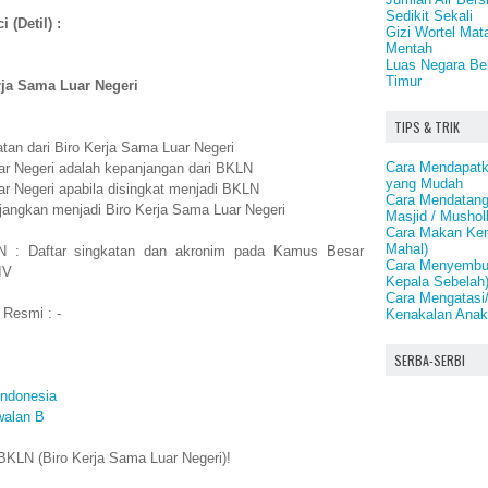
Sedikit Sekali
 (Detil) :
Gizi Wortel Mat
Mentah
Luas Negara Bel
Timur
rja Sama Luar Negeri
TIPS & TRIK
tan dari Biro Kerja Sama Luar Negeri
Cara Mendapatk
ar Negeri adalah kepanjangan dari BKLN
yang Mudah
ar Negeri apabila disingkat menjadi BKLN
Cara Mendatang
jangkan menjadi Biro Kerja Sama Luar Negeri
Masjid / Mushol
Cara Makan Ken
Mahal)
N : Daftar singkatan dan akronim pada Kamus Besar
Cara Menyembuh
IV
Kepala Sebelah
Cara Mengatasi
 Resmi : -
Kenakalan Ana
SERBA-SERBI
Indonesia
walan B
KLN (Biro Kerja Sama Luar Negeri)!