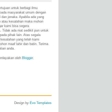
rtujuan untuk berbagi ilmu
epada masyarakat umum dengan
i dan jenaka. Apabila ada yang
n atau kesalahan maka mohon
gar kami bisa segera
 Tidak ada niat sedikit pun untuk
pada pihak lain. Atas segala
 kesalahan yang telah kami
ohon maaf lahir dan batin. Terima
atian anda.
erdayakan oleh
Blogger
.
Design by
Evo Templates