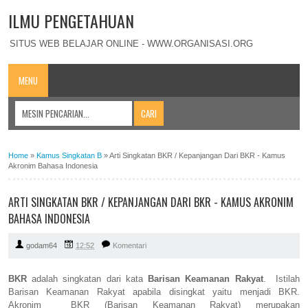
ILMU PENGETAHUAN
SITUS WEB BELAJAR ONLINE - WWW.ORGANISASI.ORG
MENU
Home
»
Kamus Singkatan B
»
Arti Singkatan BKR / Kepanjangan Dari BKR - Kamus
Akronim Bahasa Indonesia
ARTI SINGKATAN BKR / KEPANJANGAN DARI BKR - KAMUS AKRONIM
BAHASA INDONESIA
godam64
12:52
Komentari
BKR
adalah singkatan dari kata
Barisan Keamanan Rakyat
. Istilah
Barisan Keamanan Rakyat apabila disingkat yaitu menjadi BKR.
Akronim BKR (Barisan Keamanan Rakyat) merupakan