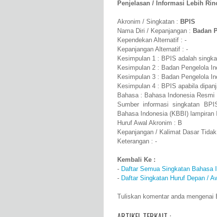
Penjelasan / Informasi Lebih Rinci
Akronim / Singkatan :
BPIS
Nama Diri / Kepanjangan :
Badan P
Kependekan Alternatif : -
Kepanjangan Alternatif : -
Kesimpulan 1 : BPIS adalah singkat
Kesimpulan 2 : Badan Pengelola Ind
Kesimpulan 3 : Badan Pengelola Ind
Kesimpulan 4 : BPIS apabila dipanj
Bahasa : Bahasa Indonesia Resmi
Sumber informasi singkatan BPI
Bahasa Indonesia (KBBI) lampiran 
Huruf Awal Akronim : B
Kepanjangan / Kalimat Dasar Tidak
Keterangan : -
Kembali Ke :
-
Daftar Semua Singkatan Bahasa 
-
Daftar Singkatan Huruf Depan / A
Tuliskan komentar anda mengenai B
ARTIKEL TERKAIT :