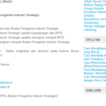
Jahat Secara Si
 (Detil) :
Makan Daging I
Orang Islandia
Keunikan Hewan
engelola Industri Strategis
Selatan
Banyaknya Juml
Seseorang
Tempe Sebagai 
an dari Badan Pengelola Industri Strategis
Lambung
ustri Strategis adalah kepanjangan dari BPIS
ustri Strategis apabila disingkat menjadi BPIS
TIPS & TRIK
angkan menjadi Badan Pengelola Industri Strategis
Cara Menghilan
S : Daftar singkatan dan akronim pada Kamus Besar
yang Besar
Cara Mendidik 
IV
oleh Orangtua /
Cara Menyembu
 Resmi : -
(Wasir/Hemoroid
Cara Mendatang
Masjid / Mushol
Cara Memperbai
dengan Ilmu Ca
Indonesia
walan B
SERBA-SERBI
PIS (Badan Pengelola Industri Strategis)!