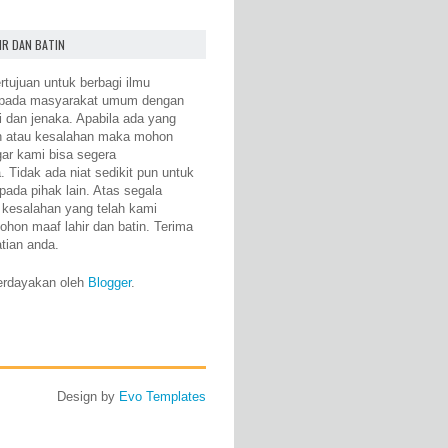
IR DAN BATIN
rtujuan untuk berbagi ilmu
epada masyarakat umum dengan
i dan jenaka. Apabila ada yang
n atau kesalahan maka mohon
gar kami bisa segera
 Tidak ada niat sedikit pun untuk
pada pihak lain. Atas segala
 kesalahan yang telah kami
ohon maaf lahir dan batin. Terima
atian anda.
erdayakan oleh
Blogger
.
Design by
Evo Templates