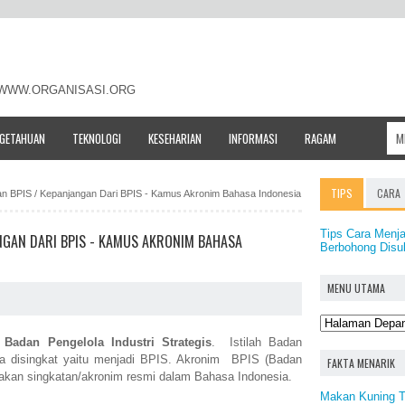
- WWW.ORGANISASI.ORG
NGETAHUAN
TEKNOLOGI
KESEHARIAN
INFORMASI
RAGAM
TIPS
CARA
tan BPIS / Kepanjangan Dari BPIS - Kamus Akronim Bahasa Indonesia
Tips Cara Menja
ANGAN DARI BPIS - KAMUS AKRONIM BAHASA
Berbohong Disu
MENU UTAMA
a
Badan Pengelola Industri Strategis
. Istilah Badan
bila disingkat yaitu menjadi BPIS. Akronim BPIS (Badan
FAKTA MENARIK
upakan singkatan/akronim resmi dalam Bahasa Indonesia.
Makan Kuning Te