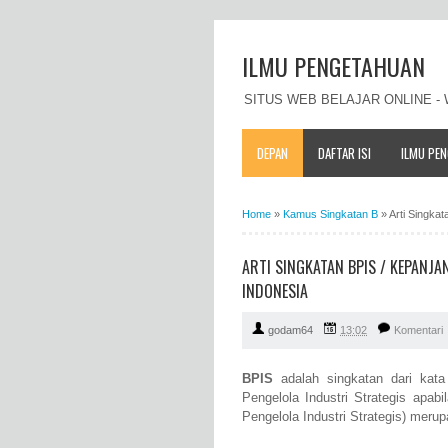
ILMU PENGETAHUAN
SITUS WEB BELAJAR ONLINE 
DEPAN
DAFTAR ISI
ILMU PE
Home
»
Kamus Singkatan B
»
Arti Singka
ARTI SINGKATAN BPIS / KEPANJ
INDONESIA
godam64
13:02
Komentari
BPIS
adalah singkatan dari kat
Pengelola Industri Strategis apa
Pengelola Industri Strategis) mer