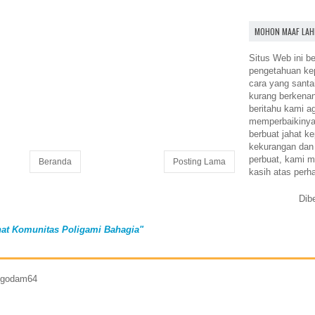
MOHON MAAF LAH
Situs Web ini be
pengetahuan k
cara yang santa
kurang berkena
beritahu kami a
memperbaikinya.
berbuat jahat ke
kekurangan dan
perbuat, kami m
Beranda
Posting Lama
kasih atas perh
Dib
at Komunitas Poligami Bahagia"
7 godam64