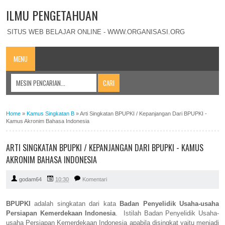
ILMU PENGETAHUAN
SITUS WEB BELAJAR ONLINE - WWW.ORGANISASI.ORG
MENU
Home
»
Kamus Singkatan B
»
Arti Singkatan BPUPKI / Kepanjangan Dari BPUPKI -
Kamus Akronim Bahasa Indonesia
ARTI SINGKATAN BPUPKI / KEPANJANGAN DARI BPUPKI - KAMUS
AKRONIM BAHASA INDONESIA
godam64
10:30
Komentari
BPUPKI
adalah singkatan dari kata
Badan Penyelidik Usaha-usaha
Persiapan Kemerdekaan Indonesia
. Istilah Badan Penyelidik Usaha-
usaha Persiapan Kemerdekaan Indonesia apabila disingkat yaitu menjadi