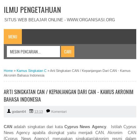
ILMU PENGETAHUAN
SITUS WEB BELAJAR ONLINE - WWW.ORGANISASI.ORG
MENU
Home
»
Kamus Singkatan C
»
Arti Singkatan CAN / Kepanjangan Dari CAN - Kamus
Akronim Bahasa Indonesia
ARTI SINGKATAN CAN / KEPANJANGAN DARI CAN - KAMUS AKRONIM
BAHASA INDONESIA
godam64
13:13
Komentari
CAN
adalah singkatan dari kata
Cyprus News Agency
. Istilah Cyprus
News Agency apabila disingkat yaitu menjadi CAN. Akronim CAN
(Cyprus News Agency) merupakan singkatan/akronim resmi dalam