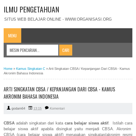
ILMU PENGETAHUAN
SITUS WEB BELAJAR ONLINE - WWW.ORGANISASI.ORG
MENU
Home
»
Kamus Singkatan C
»
Arti Singkatan CBSA / Kepanjangan Dari CBSA - Kamus
Akronim Bahasa Indonesia
ARTI SINGKATAN CBSA / KEPANJANGAN DARI CBSA - KAMUS
AKRONIM BAHASA INDONESIA
godam64
13:15
Komentari
CBSA
adalah singkatan dari kata
cara belajar siswa aktif
. Istilah cara
belajar siswa aktif apabila disingkat yaitu menjadi CBSA. Akronim
CBSA (cara belajar siswa aktif) merupakan singkatan/akronim resmi