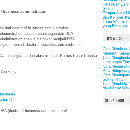
Ketebalan Es di
Sekali
of business administration
Tempat Aneh Mob
dan Kompas Ka
Lama Waktu Tu
yang Dimakan
n dari doctor of business administration
administration adalah kepanjangan dari DBA
TIPS & TRIK
administration apabila disingkat menjadi DBA
ngkan menjadi doctor of business administration
Cara Membuat 
Menuruti Keing
 Daftar singkatan dan akronim pada Kamus Besar Bahasa
Cara Menghindar
Lingkungan Tem
Cara Menurunka
Pola Hidup yang
 Resmi : -
Cara Mendapatk
Sekitar Kita
Cara Membuka W
dan Hemat Wakt
Indonesia
walan D
SERBA-SERBI
BA (doctor of business administration)!