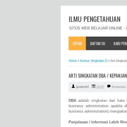
ILMU PENGETAHUAN
SITUS WEB BELAJAR ONLINE 
DEPAN
DAFTAR ISI
ILMU PE
Home
»
Kamus Singkatan D
»
Arti Singka
ARTI SINGKATAN DBA / KEPANJA
godam64
15:57
Komentari
DBA
adalah singkatan dari kata
business administration apabila
business administration) merupaka
Penjelasan / Informasi Lebih Rinci