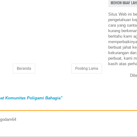
MOHON MAAF LAH
Situs Web ini be
pengetahuan k
cara yang santa
kurang berkena
beritahu kami a
memperbaikinya.
berbuat jahat ke
kekurangan dan
perbuat, kami m
kasih atas perh
Beranda
Posting Lama
Dib
at Komunitas Poligami Bahagia"
7 godam64