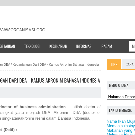
- WWW.ORGANISASI.ORG
NGETAHUAN
TEKNOLOGI
KESEHARIAN
INFORMASI
RAGAM
TIPS
CARA
tan DBA / Kepanjangan Dari DBA - Kamus Akronim Bahasa Indonesia
NGAN DARI DBA - KAMUS AKRONIM BAHASA INDONESIA
MENU UTAMA
doctor of business administration
. Istilah doctor of
FAKTA MENARIK
 disingkat yaitu menjadi DBA. Akronim DBA (doctor of
n singkatan/akronim resmi dalam Bahasa Indonesia.
Nama Ikan Muja
Memanipulasin
 (Detil) :
Makanan yang M
Mekanan Hewan