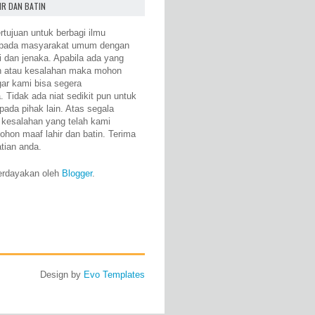
IR DAN BATIN
rtujuan untuk berbagi ilmu
epada masyarakat umum dengan
i dan jenaka. Apabila ada yang
n atau kesalahan maka mohon
gar kami bisa segera
 Tidak ada niat sedikit pun untuk
pada pihak lain. Atas segala
 kesalahan yang telah kami
ohon maaf lahir dan batin. Terima
atian anda.
erdayakan oleh
Blogger
.
Design by
Evo Templates