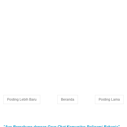
Posting Lebih Baru
Beranda
Posting Lama
"Ayo Bergabung dengan Grup Chat Komunitas Poligami Bahagia"