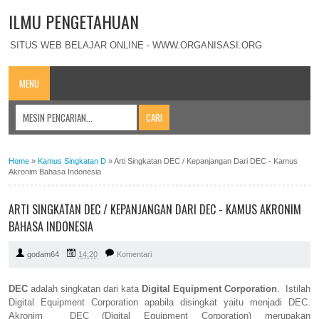
ILMU PENGETAHUAN
SITUS WEB BELAJAR ONLINE - WWW.ORGANISASI.ORG
MENU
Home
»
Kamus Singkatan D
»
Arti Singkatan DEC / Kepanjangan Dari DEC - Kamus
Akronim Bahasa Indonesia
ARTI SINGKATAN DEC / KEPANJANGAN DARI DEC - KAMUS AKRONIM
BAHASA INDONESIA
godam64
14:20
Komentari
DEC
adalah singkatan dari kata
Digital Equipment Corporation
. Istilah
Digital Equipment Corporation apabila disingkat yaitu menjadi DEC.
Akronim DEC (Digital Equipment Corporation) merupakan