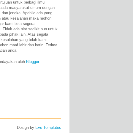
rtujuan untuk berbagi ilmu
epada masyarakat umum dengan
i dan jenaka. Apabila ada yang
n atau kesalahan maka mohon
gar kami bisa segera
 Tidak ada niat sedikit pun untuk
pada pihak lain. Atas segala
 kesalahan yang telah kami
ohon maaf lahir dan batin. Terima
atian anda.
erdayakan oleh
Blogger
.
Design by
Evo Templates