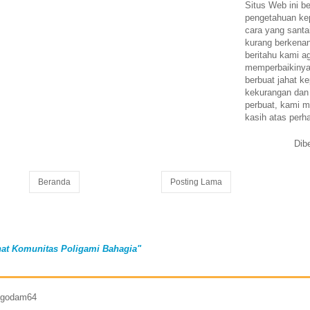
Situs Web ini be
pengetahuan k
cara yang santa
kurang berkena
beritahu kami a
memperbaikinya.
berbuat jahat ke
kekurangan dan
perbuat, kami m
kasih atas perh
Dib
Beranda
Posting Lama
at Komunitas Poligami Bahagia"
7 godam64