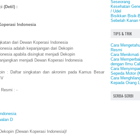
Seseorang
Kesehatan Genet
 (Detil) :
/ Udel
Bisikkan Bisik-
Sebelah Kanan O
operasi Indonesia
TIPS & TRIK
gkatan dari Dewan Koperasi Indonesia
Cara Mengetahu
onesia adalah kepanjangan dari Dekopin
Resmi
onesia apabila disingkat menjadi Dekopin
Cara Menikmati 
Cara Memperbai
panjangkan menjadi Dewan Koperasi Indonesia
dengan Ilmu Ca
Cara Menyimpan
pin : Daftar singkatan dan akronim pada Kamus Besar
Sepeda Motor (
Cara Menghilan
IV
Kepada Orang L
 Resmi : -
SERBA-SERBI
Indonesia
walan D
Dekopin (Dewan Koperasi Indonesia)!