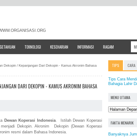
- WWW.ORGANISASI.ORG
NGETAHUAN
TEKNOLOGI
KESEHARIAN
INFORMASI
RAGAM
TIPS
CARA
tan Dekopin / Kepanjangan Dari Dekopin - Kamus Akronim Bahasa
Tips Cara Mend
Bahagia Lahir 
ANJANGAN DARI DEKOPIN - KAMUS AKRONIM BAHASA
MENU UTAMA
ata
Dewan Koperasi Indonesia
. Istilah Dewan Koperasi
FAKTA MENARIK
tu menjadi Dekopin. Akronim Dekopin (Dewan Koperasi
kronim resmi dalam Bahasa Indonesia.
Banyaknya Juml