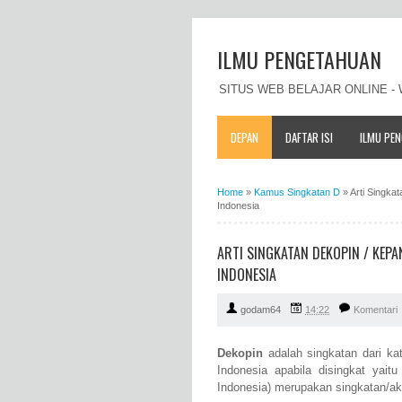
ILMU PENGETAHUAN
SITUS WEB BELAJAR ONLINE 
DEPAN
DAFTAR ISI
ILMU PE
Home
»
Kamus Singkatan D
»
Arti Singka
Indonesia
ARTI SINGKATAN DEKOPIN / KEP
INDONESIA
godam64
14:22
Komentari
Dekopin
adalah singkatan dari k
Indonesia apabila disingkat yai
Indonesia) merupakan singkatan/a