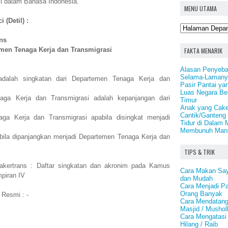
i dalam Bahasa Indonesia.
MENU UTAMA
 (Detil) :
ns
men Tenaga Kerja dan Transmigrasi
FAKTA MENARIK
Alasan Penyeb
Selama-Lamany
adalah singkatan dari Departemen Tenaga Kerja dan
Pasir Pantai ya
Luas Negara Bel
ga Kerja dan Transmigrasi adalah kepanjangan dari
Timur
Anak yang Cake
Cantik/Ganteng
ga Kerja dan Transmigrasi apabila disingkat menjadi
Tidur di Dalam 
Membunuh Man
bila dipanjangkan menjadi Departemen Tenaga Kerja dan
TIPS & TRIK
akertrans : Daftar singkatan dan akronim pada Kamus
Cara Makan Say
piran IV
dan Mudah
Cara Menjadi P
Orang Banyak
 Resmi : -
Cara Mendatang
Masjid / Mushol
Cara Mengatasi
Hilang / Raib