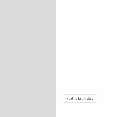
Posting Lebih Baru