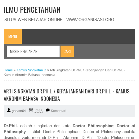
ILMU PENGETAHUAN
SITUS WEB BELAJAR ONLINE - WWW.ORGANISASI.ORG
MENU
Home
»
Kamus Singkatan D
»
Arti Singkatan Dr.Phil. / Kepanjangan Dari Dr.Phil. -
Kamus Akronim Bahasa Indonesia
ARTI SINGKATAN DR.PHIL. / KEPANJANGAN DARI DR.PHIL. - KAMUS
AKRONIM BAHASA INDONESIA
godam64
17:15
Komentari
Dr.Phil.
adalah singkatan dari kata
Doctor Philosophiae; Doctor of
Philosophy
. Istilah Doctor Philosophiae; Doctor of Philosophy apabila
disingkat yaitu menjadi Dr.Phil.. Akronim Dr.Phil. (Doctor Philosophiae;