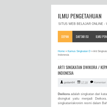
ILMU PENGETAHUAN
SITUS WEB BELAJAR ONLINE 
DEPAN
DAFTAR ISI
ILMU PE
Home
»
Kamus Singkatan D
»
Arti Singka
Indonesia
ARTI SINGKATAN DWIKORA / KE
INDONESIA
godam64
17:18
Komentari
Dwikora
adalah singkatan dari kat
disingkat yaitu menjadi Dwiko
singkatan/akronim resmi dalam Bah