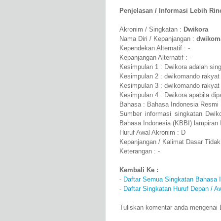
Penjelasan / Informasi Lebih Rinci
Akronim / Singkatan :
Dwikora
Nama Diri / Kepanjangan :
dwikoma
Kependekan Alternatif : -
Kepanjangan Alternatif : -
Kesimpulan 1 : Dwikora adalah sin
Kesimpulan 2 : dwikomando rakyat 
Kesimpulan 3 : dwikomando rakyat 
Kesimpulan 4 : Dwikora apabila di
Bahasa : Bahasa Indonesia Resmi
Sumber informasi singkatan Dwik
Bahasa Indonesia (KBBI) lampiran 
Huruf Awal Akronim : D
Kepanjangan / Kalimat Dasar Tidak
Keterangan : -
Kembali Ke :
-
Daftar Semua Singkatan Bahasa 
-
Daftar Singkatan Huruf Depan / A
Tuliskan komentar anda mengenai 