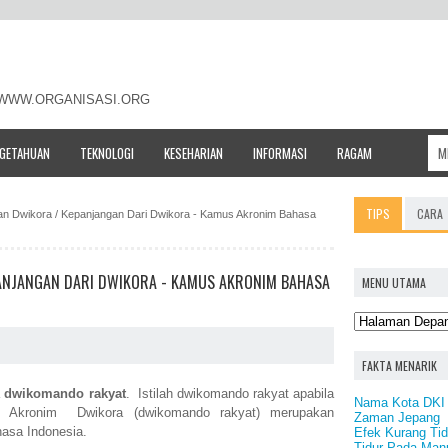
- WWW.ORGANISASI.ORG
NGETAHUAN
TEKNOLOGI
KESEHARIAN
INFORMASI
RAGAM
TIPS
CARA
tan Dwikora / Kepanjangan Dari Dwikora - Kamus Akronim Bahasa
PANJANGAN DARI DWIKORA - KAMUS AKRONIM BAHASA
MENU UTAMA
FAKTA MENARIK
a
dwikomando rakyat
. Istilah dwikomando rakyat apabila
Nama Kota DKI 
ra. Akronim Dwikora (dwikomando rakyat) merupakan
Zaman Jepang
asa Indonesia.
Efek Kurang Tid
Tidur Pada Man