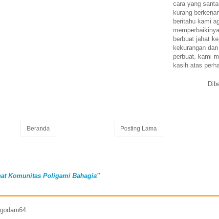
cara yang santa
kurang berkena
beritahu kami a
memperbaikinya.
berbuat jahat ke
kekurangan dan
perbuat, kami m
kasih atas perh
Dib
Beranda
Posting Lama
at Komunitas Poligami Bahagia"
7 godam64