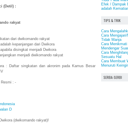
Efek / Dampak 
 (Detil) :
adalah Kematian
TIPS & TRIK
ndo rakyat
Cara Mengalahka
Cara Mengajari/
gkatan dari dwikomando rakyat
Tidak Manja
Cara Menikmat
adalah kepanjangan dari Dwikora
Mendengar Suar
apabila disingkat menjadi Dwikora
Cara Menghilang
panjangkan menjadi dwikomando rakyat
Sesuatu Hal
Cara Membuat 
Menuruti Keing
ora : Daftar singkatan dan akronim pada Kamus Besar
IV
SERBA-SERBI
 Resmi : -
Indonesia
walan D
Dwikora (dwikomando rakyat)!