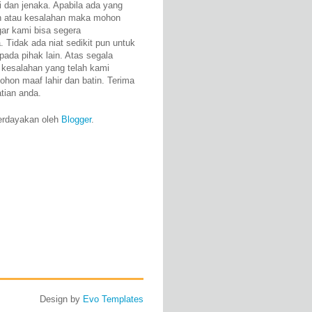
i dan jenaka. Apabila ada yang
n atau kesalahan maka mohon
gar kami bisa segera
 Tidak ada niat sedikit pun untuk
pada pihak lain. Atas segala
 kesalahan yang telah kami
ohon maaf lahir dan batin. Terima
atian anda.
erdayakan oleh
Blogger
.
Design by
Evo Templates