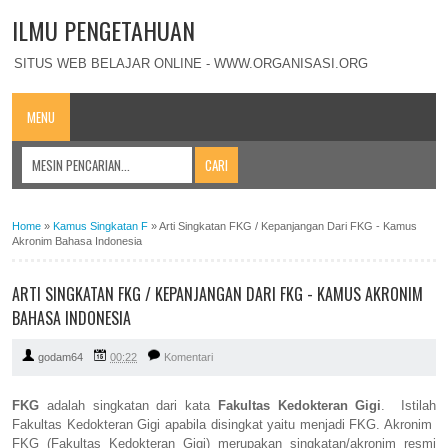
ILMU PENGETAHUAN
SITUS WEB BELAJAR ONLINE - WWW.ORGANISASI.ORG
MENU
Home
»
Kamus Singkatan F
»
Arti Singkatan FKG / Kepanjangan Dari FKG - Kamus
Akronim Bahasa Indonesia
ARTI SINGKATAN FKG / KEPANJANGAN DARI FKG - KAMUS AKRONIM
BAHASA INDONESIA
godam64
00:22
Komentari
FKG
adalah singkatan dari kata
Fakultas Kedokteran Gigi
. Istilah
Fakultas Kedokteran Gigi apabila disingkat yaitu menjadi FKG. Akronim
FKG (Fakultas Kedokteran Gigi) merupakan singkatan/akronim resmi