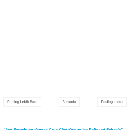
Posting Lebih Baru
Beranda
Posting Lama
"Ayo Bergabung dengan Grup Chat Komunitas Poligami Bahagia"