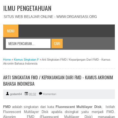
ILMU PENGETAHUAN
SITUS WEB BELAJAR ONLINE - WWW.ORGANISASI.ORG
MENU
Home
»
Kamus Singkatan F
»
Arti Singkatan FMD / Kepanjangan Dari FMD - Kamus
Akronim Bahasa Indonesia
ARTI SINGKATAN FMD / KEPANJANGAN DARI FMD - KAMUS AKRONIM
BAHASA INDONESIA
godam64
00:32
Komentari
FMD
adalah singkatan dari kata
Fluorescent Multilayer Disk
. Istilah
Fluorescent Multilayer Disk apabila disingkat yaitu menjadi FMD.
Akronim FMD (Fluorescent Multilayer Disk) merupakan