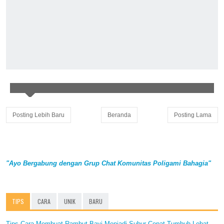
Posting Lebih Baru
Beranda
Posting Lama
"Ayo Bergabung dengan Grup Chat Komunitas Poligami Bahagia"
TIPS
CARA
UNIK
BARU
Tips Cara Membuat Rambut Bayi Menjadi Subur Cepat Tumbuh Lebat