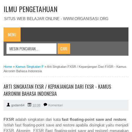
ILMU PENGETAHUAN
SITUS WEB BELAJAR ONLINE - WWW.ORGANISASI.ORG
MENU
Home
»
Kamus Singkatan F
»
Arti Singkatan FXSR / Kepanjangan Dari FXSR - Kamus
Akronim Bahasa Indonesia
ARTI SINGKATAN FXSR / KEPANJANGAN DARI FXSR - KAMUS
AKRONIM BAHASA INDONESIA
godam64
10:08
Komentari
FXSR
adalah singkatan dari kata
fast floating-point save and restore
.
Istilah fast floating-point save and restore apabila disingkat yaitu menjadi
FXSR. Akronim FXSR (fast floating-point save and restore) merupakan