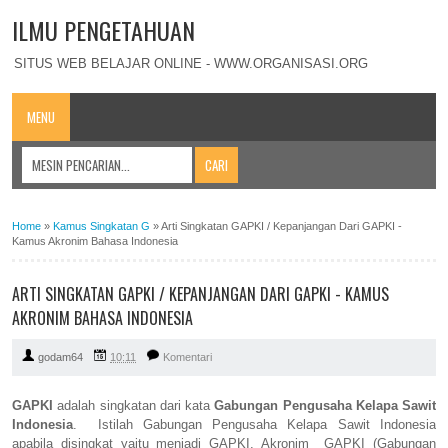
ILMU PENGETAHUAN
SITUS WEB BELAJAR ONLINE - WWW.ORGANISASI.ORG
MENU
Home
»
Kamus Singkatan G
»
Arti Singkatan GAPKI / Kepanjangan Dari GAPKI -
Kamus Akronim Bahasa Indonesia
ARTI SINGKATAN GAPKI / KEPANJANGAN DARI GAPKI - KAMUS
AKRONIM BAHASA INDONESIA
godam64
10:11
Komentari
GAPKI
adalah singkatan dari kata
Gabungan Pengusaha Kelapa Sawit
Indonesia
. Istilah Gabungan Pengusaha Kelapa Sawit Indonesia
apabila disingkat yaitu menjadi GAPKI. Akronim GAPKI (Gabungan