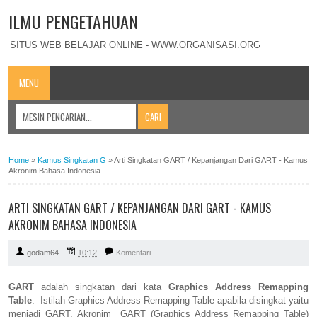
ILMU PENGETAHUAN
SITUS WEB BELAJAR ONLINE - WWW.ORGANISASI.ORG
MENU
Home
»
Kamus Singkatan G
»
Arti Singkatan GART / Kepanjangan Dari GART - Kamus
Akronim Bahasa Indonesia
ARTI SINGKATAN GART / KEPANJANGAN DARI GART - KAMUS
AKRONIM BAHASA INDONESIA
godam64
10:12
Komentari
GART
adalah singkatan dari kata
Graphics Address Remapping
Table
. Istilah Graphics Address Remapping Table apabila disingkat yaitu
menjadi GART. Akronim GART (Graphics Address Remapping Table)