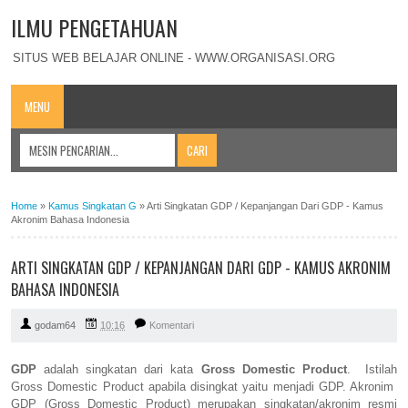
ILMU PENGETAHUAN
SITUS WEB BELAJAR ONLINE - WWW.ORGANISASI.ORG
MENU
Home
»
Kamus Singkatan G
»
Arti Singkatan GDP / Kepanjangan Dari GDP - Kamus
Akronim Bahasa Indonesia
ARTI SINGKATAN GDP / KEPANJANGAN DARI GDP - KAMUS AKRONIM
BAHASA INDONESIA
godam64
10:16
Komentari
GDP
adalah singkatan dari kata
Gross Domestic Product
. Istilah
Gross Domestic Product apabila disingkat yaitu menjadi GDP. Akronim
GDP (Gross Domestic Product) merupakan singkatan/akronim resmi