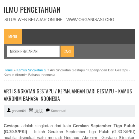
ILMU PENGETAHUAN
SITUS WEB BELAJAR ONLINE - WWW.ORGANISASI.ORG
MENU
Home
»
Kamus Singkatan G
»
Arti Singkatan Gestapu / Kepanjangan Dari Gestapu -
Kamus Akronim Bahasa Indonesia
ARTI SINGKATAN GESTAPU / KEPANJANGAN DARI GESTAPU - KAMUS
AKRONIM BAHASA INDONESIA
godam64
10:17
Komentari
Gestapu
adalah singkatan dari kata
Gerakan September Tiga Puluh
(G-30-S/PKI)
. Istilah Gerakan September Tiga Puluh (G-30-S/PKI)
apabila disingkat yaitu menjadi Gestapu. Akronim Gestapu (Gerakan