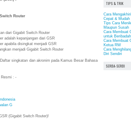
TIPS & TRIK
Cara Mengakhiri
 Switch Router
Cepat & Mudah
Tips Cara Meni
Maupun Susah
Cara Membuat O
an dari Gigabit Switch Router
untuk Beribadah
ter adalah kepanjangan dari GSR
Cara Membuat O
er apabila disingkat menjadi GSR
Ketua RW
Cara Menghilang
angkan menjadi Gigabit Switch Router
Diri Sendiri
 Daftar singkatan dan akronim pada Kamus Besar Bahasa
SERBA-SERBI
 Resmi : -
Indonesia
walan G
SR (Gigabit Switch Router)!