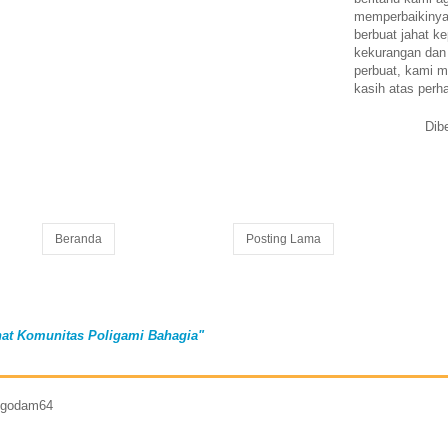
memperbaikinya.
berbuat jahat ke
kekurangan dan
perbuat, kami m
kasih atas perh
Dib
Beranda
Posting Lama
at Komunitas Poligami Bahagia"
7 godam64