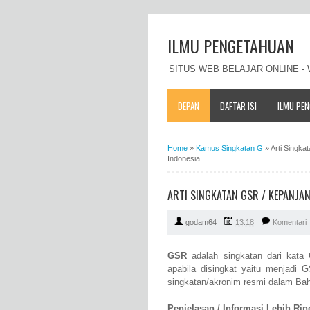
ILMU PENGETAHUAN
SITUS WEB BELAJAR ONLINE 
DEPAN
DAFTAR ISI
ILMU PE
Home
»
Kamus Singkatan G
»
Arti Singk
Indonesia
ARTI SINGKATAN GSR / KEPANJA
godam64
13:18
Komentari
GSR
adalah singkatan dari kata
apabila disingkat yaitu menjadi
singkatan/akronim resmi dalam Bah
Penjelasan / Informasi Lebih Rinci