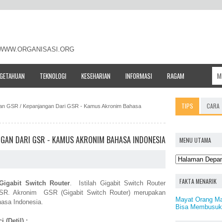
- WWW.ORGANISASI.ORG
NGETAHUAN
TEKNOLOGI
KESEHARIAN
INFORMASI
RAGAM
TIPS
CARA
atan GSR / Kepanjangan Dari GSR - Kamus Akronim Bahasa
NGAN DARI GSR - KAMUS AKRONIM BAHASA INDONESIA
MENU UTAMA
FAKTA MENARIK
Gigabit Switch Router
. Istilah Gigabit Switch Router
 GSR. Akronim GSR (Gigabit Switch Router) merupakan
Mayat Orang Ma
asa Indonesia.
Bisa Membusuk
 (Detil) :