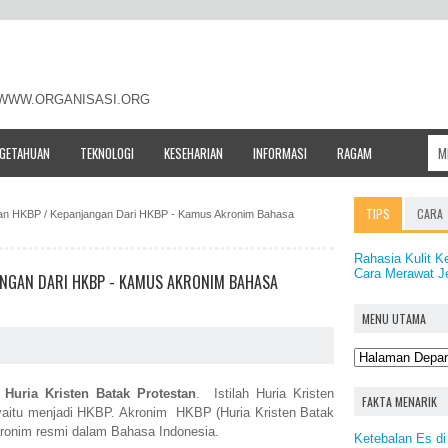
- WWW.ORGANISASI.ORG
NGETAHUAN
TEKNOLOGI
KESEHARIAN
INFORMASI
RAGAM
TIPS
CARA
atan HKBP / Kepanjangan Dari HKBP - Kamus Akronim Bahasa
Rahasia Kulit K
Cara Merawat Je
ANGAN DARI HKBP - KAMUS AKRONIM BAHASA
MENU UTAMA
a
Huria Kristen Batak Protestan
. Istilah Huria Kristen
FAKTA MENARIK
 yaitu menjadi HKBP. Akronim HKBP (Huria Kristen Batak
kronim resmi dalam Bahasa Indonesia.
Ketebalan Es di