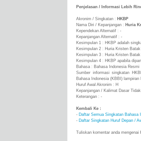
Penjelasan / Informasi Lebih Rinci
Akronim / Singkatan :
HKBP
Nama Diri / Kepanjangan :
Huria K
Kependekan Alternatif : -
Kepanjangan Alternatif : -
Kesimpulan 1 : HKBP adalah singka
Kesimpulan 2 : Huria Kristen Bata
Kesimpulan 3 : Huria Kristen Batak
Kesimpulan 4 : HKBP apabila dipan
Bahasa : Bahasa Indonesia Resmi
Sumber informasi singkatan HKB
Bahasa Indonesia (KBBI) lampiran 
Huruf Awal Akronim : H
Kepanjangan / Kalimat Dasar Tidak
Keterangan : -
Kembali Ke :
-
Daftar Semua Singkatan Bahasa 
-
Daftar Singkatan Huruf Depan / A
Tuliskan komentar anda mengenai H