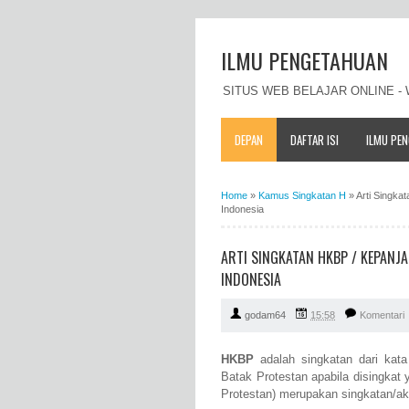
ILMU PENGETAHUAN
SITUS WEB BELAJAR ONLINE 
DEPAN
DAFTAR ISI
ILMU PE
Home
»
Kamus Singkatan H
»
Arti Singk
Indonesia
ARTI SINGKATAN HKBP / KEPANJ
INDONESIA
godam64
15:58
Komentari
HKBP
adalah singkatan dari kat
Batak Protestan apabila disingkat
Protestan) merupakan singkatan/a