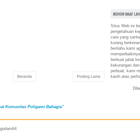
MOHON MAAF LAH
Situs Web ini be
pengetahuan k
cara yang santa
kurang berkena
beritahu kami a
memperbaikinya.
berbuat jahat ke
kekurangan dan
perbuat, kami m
kasih atas perh
Beranda
Posting Lama
Dib
at Komunitas Poligami Bahagia"
7 godam64