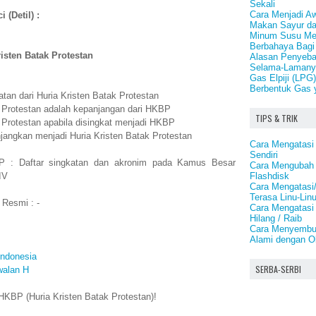
Sekali
Cara Menjadi Aw
 (Detil) :
Makan Sayur d
Minum Susu Men
Berbahaya Bagi
risten Batak Protestan
Alasan Penyeb
Selama-Lamany
Gas Elpiji (LPG
Berbentuk Gas 
tan dari Huria Kristen Batak Protestan
k Protestan adalah kepanjangan dari HKBP
TIPS & TRIK
 Protestan apabila disingkat menjadi HKBP
jangkan menjadi Huria Kristen Batak Protestan
Cara Mengatasi
Sendiri
P : Daftar singkatan dan akronim pada Kamus Besar
Cara Mengubah 
Flashdisk
IV
Cara Mengatasi
Terasa Linu-Lin
 Resmi : -
Cara Mengatasi
Hilang / Raib
Cara Menyembuh
Alami dengan O
Indonesia
SERBA-SERBI
walan H
KBP (Huria Kristen Batak Protestan)!