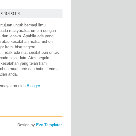
IR DAN BATIN
rtujuan untuk berbagi ilmu
epada masyarakat umum dengan
i dan jenaka. Apabila ada yang
n atau kesalahan maka mohon
gar kami bisa segera
 Tidak ada niat sedikit pun untuk
pada pihak lain. Atas segala
 kesalahan yang telah kami
ohon maaf lahir dan batin. Terima
atian anda.
erdayakan oleh
Blogger
.
Design by
Evo Templates