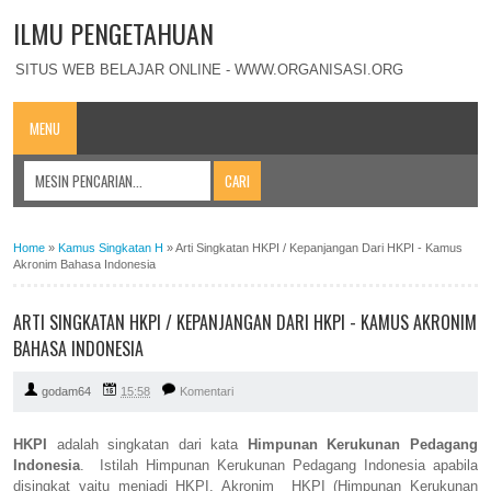
ILMU PENGETAHUAN
SITUS WEB BELAJAR ONLINE - WWW.ORGANISASI.ORG
MENU
Home
»
Kamus Singkatan H
»
Arti Singkatan HKPI / Kepanjangan Dari HKPI - Kamus
Akronim Bahasa Indonesia
ARTI SINGKATAN HKPI / KEPANJANGAN DARI HKPI - KAMUS AKRONIM
BAHASA INDONESIA
godam64
15:58
Komentari
HKPI
adalah singkatan dari kata
Himpunan Kerukunan Pedagang
Indonesia
. Istilah Himpunan Kerukunan Pedagang Indonesia apabila
disingkat yaitu menjadi HKPI. Akronim HKPI (Himpunan Kerukunan