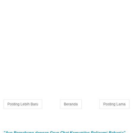
Posting Lebih Baru
Beranda
Posting Lama
"Ayo Bergabung dengan Grup Chat Komunitas Poligami Bahagia"