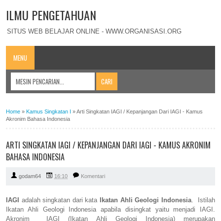
ILMU PENGETAHUAN
SITUS WEB BELAJAR ONLINE - WWW.ORGANISASI.ORG
MENU
Home
»
Kamus Singkatan I
»
Arti Singkatan IAGI / Kepanjangan Dari IAGI - Kamus
Akronim Bahasa Indonesia
ARTI SINGKATAN IAGI / KEPANJANGAN DARI IAGI - KAMUS AKRONIM
BAHASA INDONESIA
godam64
16:10
Komentari
IAGI
adalah singkatan dari kata
Ikatan Ahli Geologi Indonesia
. Istilah
Ikatan Ahli Geologi Indonesia apabila disingkat yaitu menjadi IAGI.
Akronim IAGI (Ikatan Ahli Geologi Indonesia) merupakan