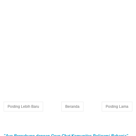
Posting Lebih Baru
Beranda
Posting Lama
"Ayo Bergabung dengan Grup Chat Komunitas Poligami Bahagia"