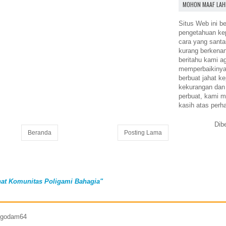
MOHON MAAF LAH
Situs Web ini be
pengetahuan k
cara yang santa
kurang berkena
beritahu kami a
memperbaikinya.
berbuat jahat ke
kekurangan dan
perbuat, kami m
kasih atas perh
Dib
Beranda
Posting Lama
at Komunitas Poligami Bahagia"
7 godam64