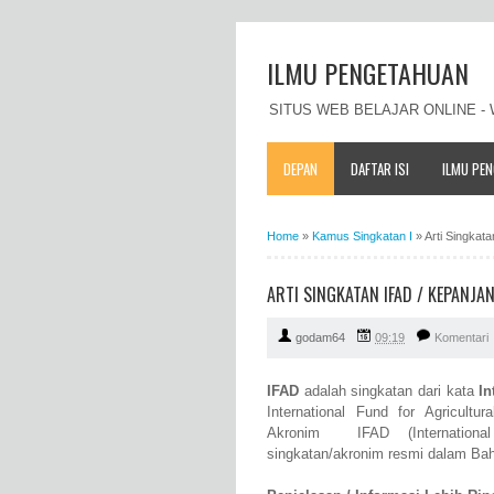
ILMU PENGETAHUAN
SITUS WEB BELAJAR ONLINE 
DEPAN
DAFTAR ISI
ILMU PE
Home
»
Kamus Singkatan I
»
Arti Singkat
ARTI SINGKATAN IFAD / KEPANJ
godam64
09:19
Komentari
IFAD
adalah singkatan dari kata
In
International Fund for Agricultu
Akronim IFAD (International
singkatan/akronim resmi dalam Bah