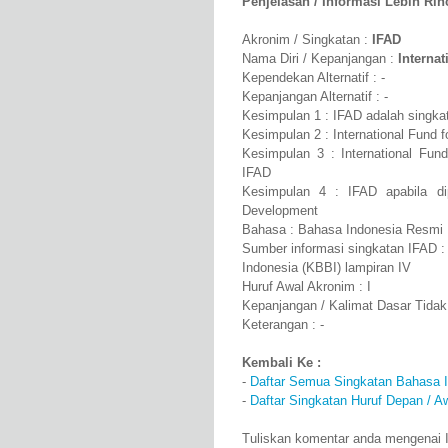
Penjelasan / Informasi Lebih Rinci
Akronim / Singkatan :
IFAD
Nama Diri / Kepanjangan :
Interna
Kependekan Alternatif : -
Kepanjangan Alternatif : -
Kesimpulan 1 : IFAD adalah singkata
Kesimpulan 2 : International Fund 
Kesimpulan 3 : International Fund
IFAD
Kesimpulan 4 : IFAD apabila dipa
Development
Bahasa : Bahasa Indonesia Resmi
Sumber informasi singkatan IFAD 
Indonesia (KBBI) lampiran IV
Huruf Awal Akronim : I
Kepanjangan / Kalimat Dasar Tidak
Keterangan : -
Kembali Ke :
-
Daftar Semua Singkatan Bahasa 
-
Daftar Singkatan Huruf Depan / Aw
Tuliskan komentar anda mengenai IF