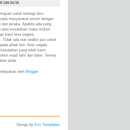
IR DAN BATIN
rtujuan untuk berbagi ilmu
epada masyarakat umum dengan
i dan jenaka. Apabila ada yang
n atau kesalahan maka mohon
gar kami bisa segera
 Tidak ada niat sedikit pun untuk
pada pihak lain. Atas segala
 kesalahan yang telah kami
ohon maaf lahir dan batin. Terima
atian anda.
erdayakan oleh
Blogger
.
Design by
Evo Templates