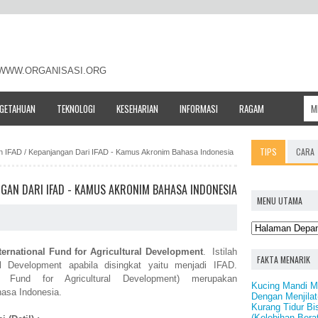
- WWW.ORGANISASI.ORG
NGETAHUAN
TEKNOLOGI
KESEHARIAN
INFORMASI
RAGAM
TIPS
CARA
an IFAD / Kepanjangan Dari IFAD - Kamus Akronim Bahasa Indonesia
ANGAN DARI IFAD - KAMUS AKRONIM BAHASA INDONESIA
MENU UTAMA
ternational Fund for Agricultural Development
. Istilah
FAKTA MENARIK
ral Development apabila disingkat yaitu menjadi IFAD.
 Fund for Agricultural Development) merupakan
Kucing Mandi Me
asa Indonesia.
Dengan Menjilat
Kurang Tidur B
(Kelebihan Bera