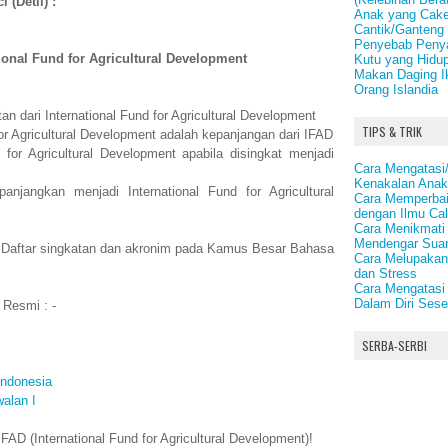
 (Detil) :
Anak yang Cake
Cantik/Ganteng
Penyebab Penya
tional Fund for Agricultural Development
Kutu yang Hidup 
Makan Daging I
Orang Islandia
n dari International Fund for Agricultural Development
TIPS & TRIK
for Agricultural Development adalah kepanjangan dari IFAD
 for Agricultural Development apabila disingkat menjadi
Cara Mengatasi
Kenakalan Ana
njangkan menjadi International Fund for Agricultural
Cara Memperbai
dengan Ilmu Ca
Cara Menikmat
Mendengar Suar
: Daftar singkatan dan akronim pada Kamus Besar Bahasa
Cara Melupakan
dan Stress
Cara Mengatasi
Dalam Diri Ses
 Resmi : -
SERBA-SERBI
Indonesia
alan I
AD (International Fund for Agricultural Development)!