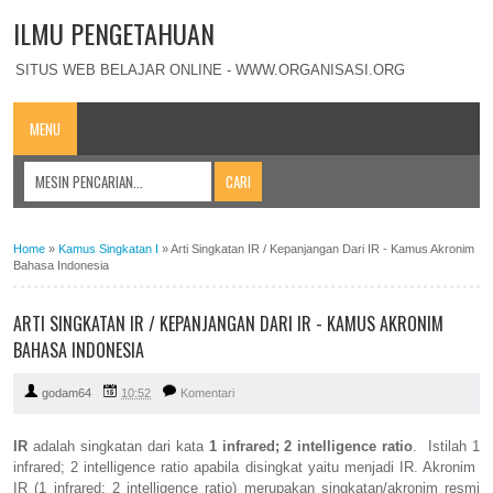
ILMU PENGETAHUAN
SITUS WEB BELAJAR ONLINE - WWW.ORGANISASI.ORG
MENU
Home
»
Kamus Singkatan I
»
Arti Singkatan IR / Kepanjangan Dari IR - Kamus Akronim
Bahasa Indonesia
ARTI SINGKATAN IR / KEPANJANGAN DARI IR - KAMUS AKRONIM
BAHASA INDONESIA
godam64
10:52
Komentari
IR
adalah singkatan dari kata
1 infrared; 2 intelligence ratio
. Istilah 1
infrared; 2 intelligence ratio apabila disingkat yaitu menjadi IR. Akronim
IR (1 infrared; 2 intelligence ratio) merupakan singkatan/akronim resmi