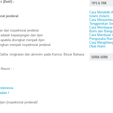
 (Detil) :
TIPS & TRIK
Cara Mendidik 
Islami (Islam)
rat jenderal
Cara Menyembu
Tenggorokan Se
Cara Membayar 
n dari inspektorat jenderal
Bumi dan Bang
Cara Membuat I
 adalah kepanjangan dari itjen
Pengusaha Ru
apabila disingkat menjadi itjen
Cara Menghilan
angkan menjadi inspektorat jenderal
Obat Alami
: Daftar singkatan dan akronim pada Kamus Besar Bahasa
SERBA-SERBI
 Resmi : -
Indonesia
alan I
en (inspektorat jenderal)!