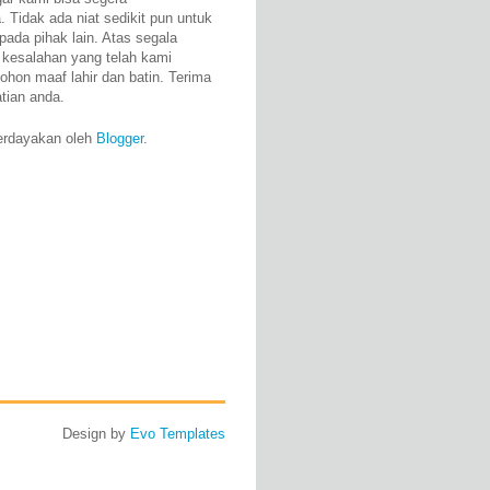
 Tidak ada niat sedikit pun untuk
pada pihak lain. Atas segala
 kesalahan yang telah kami
ohon maaf lahir dan batin. Terima
atian anda.
erdayakan oleh
Blogger
.
Design by
Evo Templates