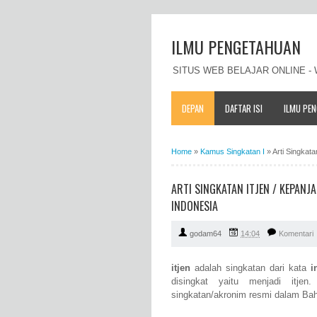
ILMU PENGETAHUAN
SITUS WEB BELAJAR ONLINE 
DEPAN
DAFTAR ISI
ILMU PE
Home
»
Kamus Singkatan I
»
Arti Singkat
ARTI SINGKATAN ITJEN / KEPAN
INDONESIA
godam64
14:04
Komentari
itjen
adalah singkatan dari kata
i
disingkat yaitu menjadi itjen
singkatan/akronim resmi dalam Bah