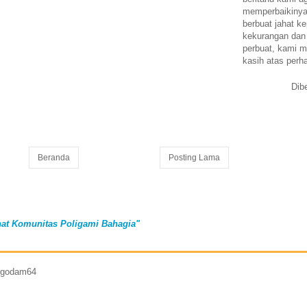
memperbaikinya.
berbuat jahat ke
kekurangan dan
perbuat, kami m
kasih atas perh
Dib
Beranda
Posting Lama
at Komunitas Poligami Bahagia"
7 godam64