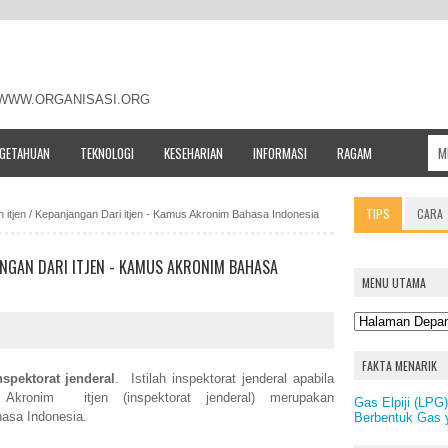
- WWW.ORGANISASI.ORG
NGETAHUAN
TEKNOLOGI
KESEHARIAN
INFORMASI
RAGAM
TIPS
CARA
an itjen / Kepanjangan Dari itjen - Kamus Akronim Bahasa Indonesia
JANGAN DARI ITJEN - KAMUS AKRONIM BAHASA
MENU UTAMA
FAKTA MENARIK
nspektorat jenderal
. Istilah inspektorat jenderal apabila
. Akronim itjen (inspektorat jenderal) merupakan
Gas Elpiji (LPG
asa Indonesia.
Berbentuk Gas 