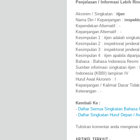
Penjelasan / Informasi Lebih Rinci
Akronim / Singkatan :
itjen
Nama Diri / Kepanjangan :
inspekto
Kependekan Alternatif : -
Kepanjangan Alternatif : -
Kesimpulan 1 : itjen adalah singkata
Kesimpulan 2 : inspektorat jenderal
Kesimpulan 3 : inspektorat jenderal 
Kesimpulan 4 : itjen apabila dipanj
Bahasa : Bahasa Indonesia Resmi
Sumber informasi singkatan itjen 
Indonesia (KBBI) lampiran IV
Huruf Awal Akronim : I
Kepanjangan / Kalimat Dasar Tidak
Keterangan : -
Kembali Ke :
-
Daftar Semua Singkatan Bahasa 
-
Daftar Singkatan Huruf Depan / Aw
Tuliskan komentar anda mengenai itj
ARTIKEL TERKAIT :