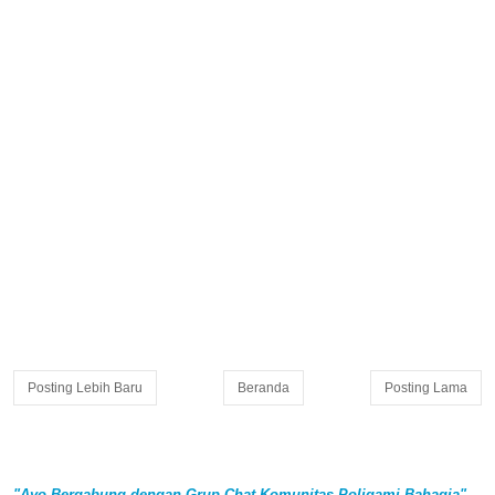
Posting Lebih Baru
Beranda
Posting Lama
"Ayo Bergabung dengan Grup Chat Komunitas Poligami Bahagia"