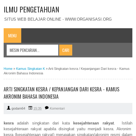
ILMU PENGETAHUAN
SITUS WEB BELAJAR ONLINE - WWW.ORGANISASI.ORG
MENU
Home
»
Kamus Singkatan K
»
Arti Singkatan kesra / Kepanjangan Dari kesra - Kamus
Akronim Bahasa Indonesia
ARTI SINGKATAN KESRA / KEPANJANGAN DARI KESRA - KAMUS
AKRONIM BAHASA INDONESIA
godam64
15:35
Komentari
kesra
adalah singkatan dari kata
kesejahteraan rakyat
. Istilah
kesejahteraan rakyat apabila disingkat yaitu menjadi kesra. Akronim
kesra (kesejahteraan rakyat) merupakan singkatan/akronim resmi dalam