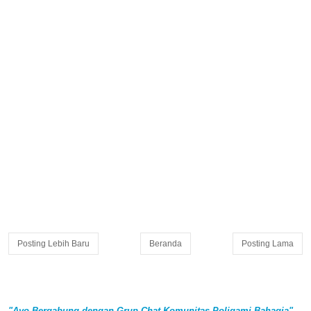
Posting Lebih Baru
Beranda
Posting Lama
"Ayo Bergabung dengan Grup Chat Komunitas Poligami Bahagia"