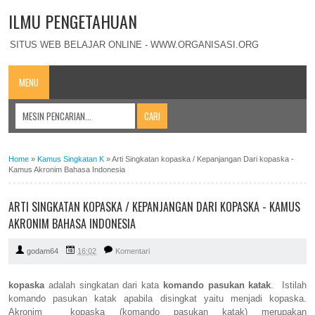
ILMU PENGETAHUAN
SITUS WEB BELAJAR ONLINE - WWW.ORGANISASI.ORG
MENU
Home
»
Kamus Singkatan K
»
Arti Singkatan kopaska / Kepanjangan Dari kopaska -
Kamus Akronim Bahasa Indonesia
ARTI SINGKATAN KOPASKA / KEPANJANGAN DARI KOPASKA - KAMUS
AKRONIM BAHASA INDONESIA
godam64
16:02
Komentari
kopaska
adalah singkatan dari kata
komando pasukan katak
. Istilah
komando pasukan katak apabila disingkat yaitu menjadi kopaska.
Akronim kopaska (komando pasukan katak) merupakan