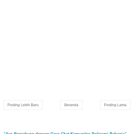
Posting Lebih Baru
Beranda
Posting Lama
"Ayo Bergabung dengan Grup Chat Komunitas Poligami Bahagia"