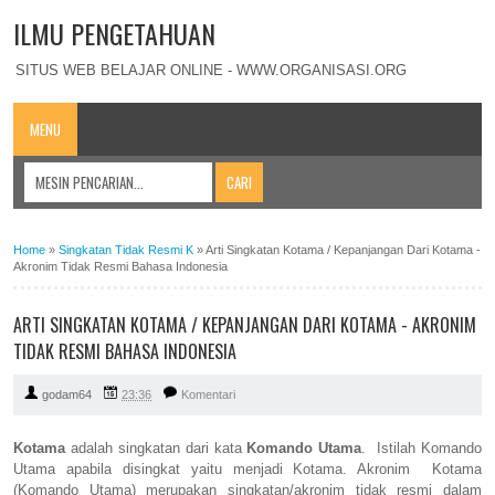
ILMU PENGETAHUAN
SITUS WEB BELAJAR ONLINE - WWW.ORGANISASI.ORG
MENU
Home
»
Singkatan Tidak Resmi K
»
Arti Singkatan Kotama / Kepanjangan Dari Kotama -
Akronim Tidak Resmi Bahasa Indonesia
ARTI SINGKATAN KOTAMA / KEPANJANGAN DARI KOTAMA - AKRONIM
TIDAK RESMI BAHASA INDONESIA
godam64
23:36
Komentari
Kotama
adalah singkatan dari kata
Komando Utama
. Istilah Komando
Utama apabila disingkat yaitu menjadi Kotama. Akronim Kotama
(Komando Utama) merupakan singkatan/akronim tidak resmi dalam