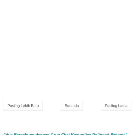
Posting Lebih Baru
Beranda
Posting Lama
"Ayo Bergabung dengan Grup Chat Komunitas Poligami Bahagia"