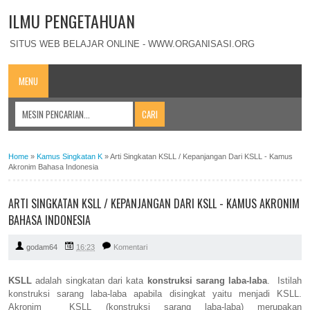
ILMU PENGETAHUAN
SITUS WEB BELAJAR ONLINE - WWW.ORGANISASI.ORG
MENU
Home
»
Kamus Singkatan K
»
Arti Singkatan KSLL / Kepanjangan Dari KSLL - Kamus
Akronim Bahasa Indonesia
ARTI SINGKATAN KSLL / KEPANJANGAN DARI KSLL - KAMUS AKRONIM
BAHASA INDONESIA
godam64
16:23
Komentari
KSLL
adalah singkatan dari kata
konstruksi sarang laba-laba
. Istilah
konstruksi sarang laba-laba apabila disingkat yaitu menjadi KSLL.
Akronim KSLL (konstruksi sarang laba-laba) merupakan