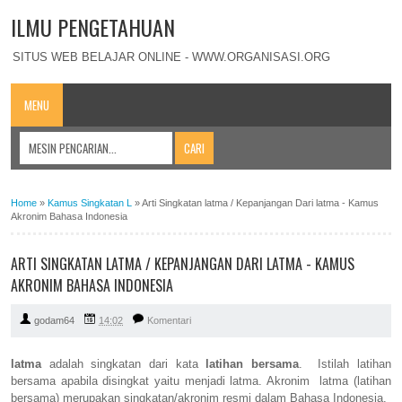
ILMU PENGETAHUAN
SITUS WEB BELAJAR ONLINE - WWW.ORGANISASI.ORG
MENU
Home
»
Kamus Singkatan L
»
Arti Singkatan latma / Kepanjangan Dari latma - Kamus
Akronim Bahasa Indonesia
ARTI SINGKATAN LATMA / KEPANJANGAN DARI LATMA - KAMUS
AKRONIM BAHASA INDONESIA
godam64
14:02
Komentari
latma
adalah singkatan dari kata
latihan bersama
. Istilah latihan
bersama apabila disingkat yaitu menjadi latma. Akronim latma (latihan
bersama) merupakan singkatan/akronim resmi dalam Bahasa Indonesia.