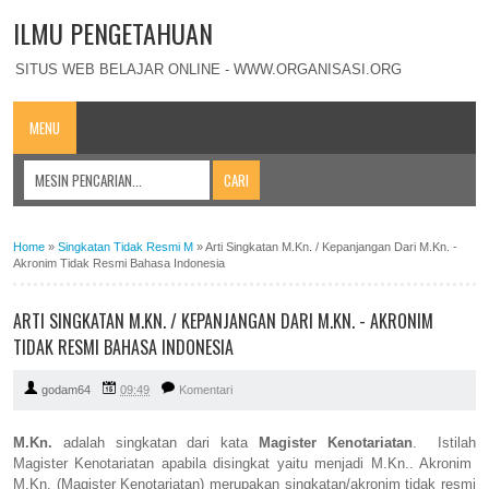
ILMU PENGETAHUAN
SITUS WEB BELAJAR ONLINE - WWW.ORGANISASI.ORG
MENU
Home
»
Singkatan Tidak Resmi M
»
Arti Singkatan M.Kn. / Kepanjangan Dari M.Kn. -
Akronim Tidak Resmi Bahasa Indonesia
ARTI SINGKATAN M.KN. / KEPANJANGAN DARI M.KN. - AKRONIM
TIDAK RESMI BAHASA INDONESIA
godam64
09:49
Komentari
M.Kn.
adalah singkatan dari kata
Magister Kenotariatan
. Istilah
Magister Kenotariatan apabila disingkat yaitu menjadi M.Kn.. Akronim
M.Kn. (Magister Kenotariatan) merupakan singkatan/akronim tidak resmi