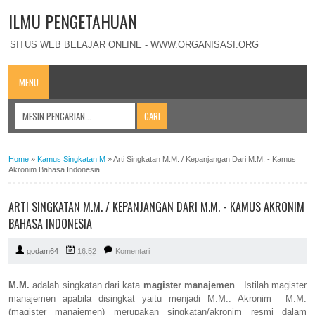
ILMU PENGETAHUAN
SITUS WEB BELAJAR ONLINE - WWW.ORGANISASI.ORG
MENU
Home
»
Kamus Singkatan M
»
Arti Singkatan M.M. / Kepanjangan Dari M.M. - Kamus
Akronim Bahasa Indonesia
ARTI SINGKATAN M.M. / KEPANJANGAN DARI M.M. - KAMUS AKRONIM
BAHASA INDONESIA
godam64
16:52
Komentari
M.M.
adalah singkatan dari kata
magister manajemen
. Istilah magister
manajemen apabila disingkat yaitu menjadi M.M.. Akronim M.M.
(magister manajemen) merupakan singkatan/akronim resmi dalam