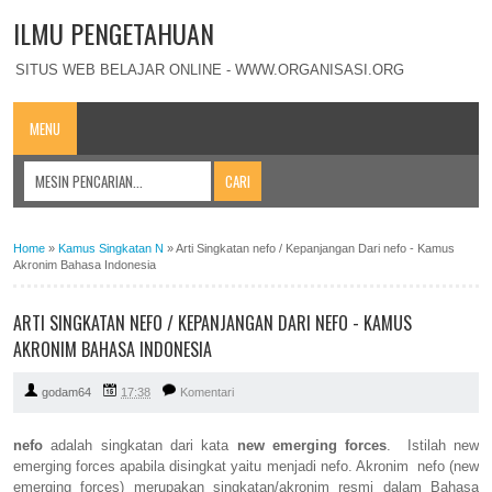
ILMU PENGETAHUAN
SITUS WEB BELAJAR ONLINE - WWW.ORGANISASI.ORG
MENU
Home
»
Kamus Singkatan N
»
Arti Singkatan nefo / Kepanjangan Dari nefo - Kamus
Akronim Bahasa Indonesia
ARTI SINGKATAN NEFO / KEPANJANGAN DARI NEFO - KAMUS
AKRONIM BAHASA INDONESIA
godam64
17:38
Komentari
nefo
adalah singkatan dari kata
new emerging forces
. Istilah new
emerging forces apabila disingkat yaitu menjadi nefo. Akronim nefo (new
emerging forces) merupakan singkatan/akronim resmi dalam Bahasa