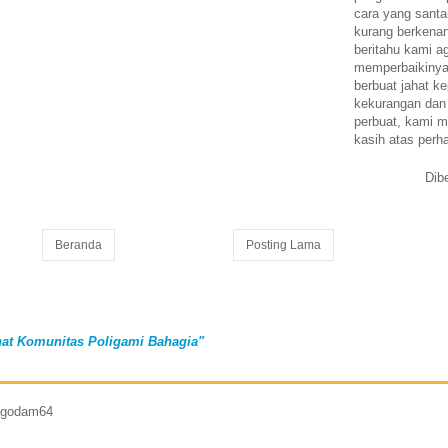
cara yang santa
kurang berkena
beritahu kami a
memperbaikinya.
berbuat jahat ke
kekurangan dan
perbuat, kami m
kasih atas perh
Dib
Beranda
Posting Lama
at Komunitas Poligami Bahagia"
7 godam64