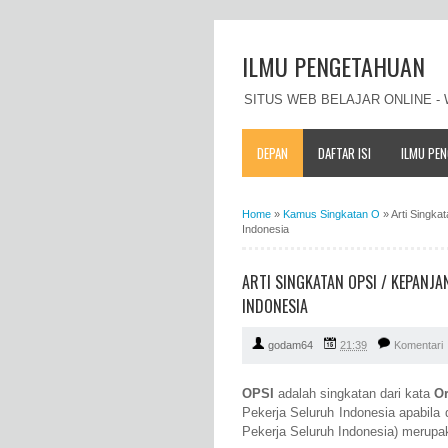
ILMU PENGETAHUAN
SITUS WEB BELAJAR ONLINE 
DEPAN
DAFTAR ISI
ILMU PE
Home
»
Kamus Singkatan O
»
Arti Singk
Indonesia
ARTI SINGKATAN OPSI / KEPANJ
INDONESIA
godam64
21:39
Komentari
OPSI
adalah singkatan dari kata
Or
Pekerja Seluruh Indonesia apabila
Pekerja Seluruh Indonesia) merupa