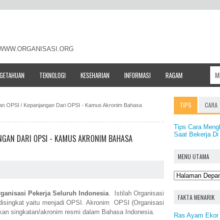
- WWW.ORGANISASI.ORG
NGETAHUAN
TEKNOLOGI
KESEHARIAN
INFORMASI
RAGAM
TIPS
CARA
atan OPSI / Kepanjangan Dari OPSI - Kamus Akronim Bahasa
Tips Cara Meng
Saat Bekerja Di
ANGAN DARI OPSI - KAMUS AKRONIM BAHASA
MENU UTAMA
ganisasi Pekerja Seluruh Indonesia
. Istilah Organisasi
FAKTA MENARIK
 disingkat yaitu menjadi OPSI. Akronim OPSI (Organisasi
kan singkatan/akronim resmi dalam Bahasa Indonesia.
Ras Ayam Ekor 