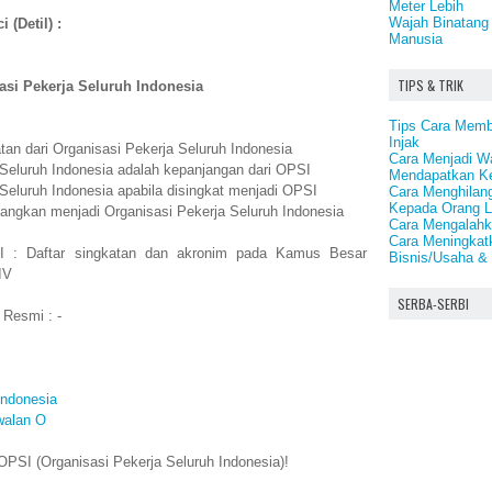
Meter Lebih
Wajah Binatang
 (Detil) :
Manusia
TIPS & TRIK
asi Pekerja Seluruh Indonesia
Tips Cara Mem
Injak
an dari Organisasi Pekerja Seluruh Indonesia
Cara Menjadi Wa
 Seluruh Indonesia adalah kepanjangan dari OPSI
Mendapatkan Ke
Seluruh Indonesia apabila disingkat menjadi OPSI
Cara Menghilan
Kepada Orang L
jangkan menjadi Organisasi Pekerja Seluruh Indonesia
Cara Mengalahka
Cara Meningkat
I : Daftar singkatan dan akronim pada Kamus Besar
Bisnis/Usaha & 
IV
SERBA-SERBI
 Resmi : -
Indonesia
walan O
PSI (Organisasi Pekerja Seluruh Indonesia)!