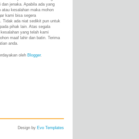
i dan jenaka. Apabila ada yang
n atau kesalahan maka mohon
gar kami bisa segera
 Tidak ada niat sedikit pun untuk
pada pihak lain. Atas segala
 kesalahan yang telah kami
ohon maaf lahir dan batin. Terima
atian anda.
erdayakan oleh
Blogger
.
Design by
Evo Templates