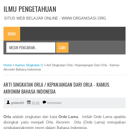
ILMU PENGETAHUAN
SITUS WEB BELAJAR ONLINE - WWW.ORGANISASI.ORG
MENU
Home
»
Kamus Singkatan O
»
Arti Singkatan Orla / Kepanjangan Dari Orla - Kamus
Akronim Bahasa Indonesia
ARTI SINGKATAN ORLA / KEPANJANGAN DARI ORLA - KAMUS
AKRONIM BAHASA INDONESIA
godam64
21:42
Komentari
Orla
adalah singkatan dari kata
Orde Lama
. Istilah Orde Lama apabila
disingkat yaitu menjadi Orla. Akronim Orla (Orde Lama) merupakan
singkatan/akronim resmi dalam Bahasa Indonesia.