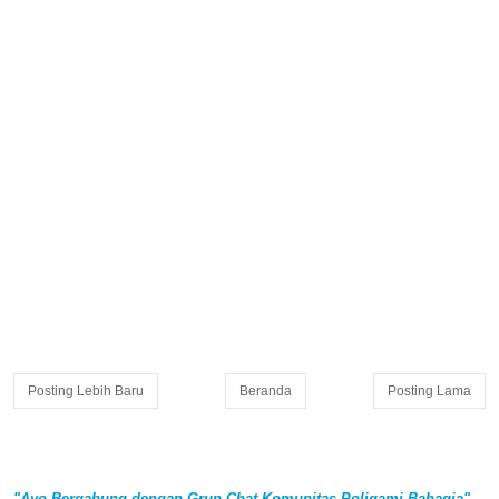
Posting Lebih Baru
Beranda
Posting Lama
"Ayo Bergabung dengan Grup Chat Komunitas Poligami Bahagia"