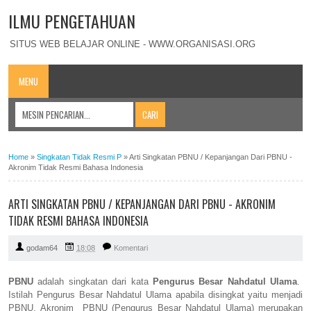
ILMU PENGETAHUAN
SITUS WEB BELAJAR ONLINE - WWW.ORGANISASI.ORG
MENU
Home
»
Singkatan Tidak Resmi P
»
Arti Singkatan PBNU / Kepanjangan Dari PBNU -
Akronim Tidak Resmi Bahasa Indonesia
ARTI SINGKATAN PBNU / KEPANJANGAN DARI PBNU - AKRONIM
TIDAK RESMI BAHASA INDONESIA
godam64
18:08
Komentari
PBNU
adalah singkatan dari kata
Pengurus Besar Nahdatul Ulama
.
Istilah Pengurus Besar Nahdatul Ulama apabila disingkat yaitu menjadi
PBNU. Akronim PBNU (Pengurus Besar Nahdatul Ulama) merupakan